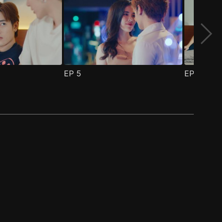
EP
5
EP
6