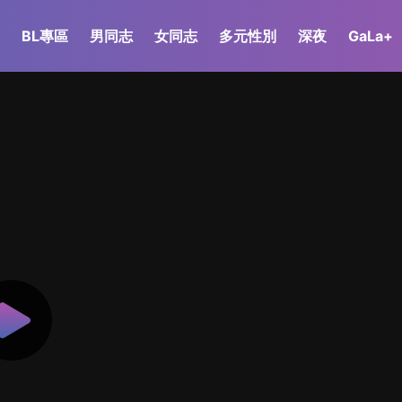
BL專區
男同志
女同志
多元性別
深夜
GaLa+