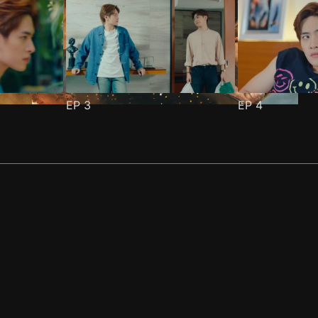
EP
3
EP
4