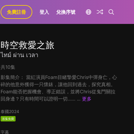
免費註冊
登入
兌換序號
時空救愛之旅
ไทม์ ผ่าน เวลา
共10集
影集簡介： 當紅演員Foam目睹摯愛Chris中彈身亡，心
碎的他意外獲得一只懷錶，讓他回到過去，探究真相。
Foam能否把握機會、導正錯誤，並將Chris從鬼門關拉
回身邊？只有時間可以證明一切…… ...
更多
泰國
2024
首集免費
字幕