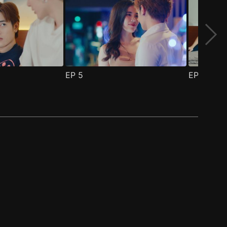
EP
5
EP
6