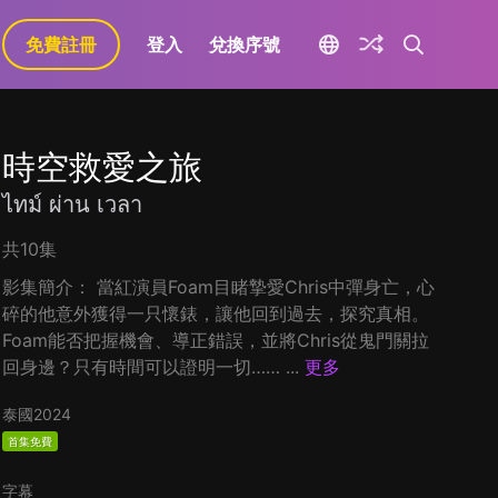
免費註冊
登入
兌換序號
時空救愛之旅
ไทม์ ผ่าน เวลา
共10集
影集簡介： 當紅演員Foam目睹摯愛Chris中彈身亡，心
碎的他意外獲得一只懷錶，讓他回到過去，探究真相。
Foam能否把握機會、導正錯誤，並將Chris從鬼門關拉
回身邊？只有時間可以證明一切…… ...
更多
泰國
2024
首集免費
字幕