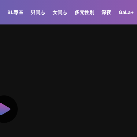
BL專區
男同志
女同志
多元性別
深夜
GaLa+