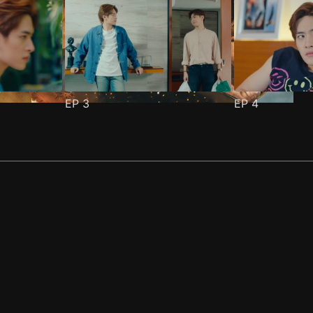
EP
3
EP
4