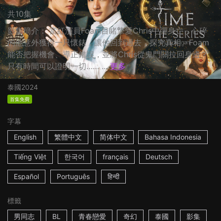
共10集
影集簡介： 當紅演員Foam目睹摯愛Chris中彈身亡，心碎
的他意外獲得一只懷錶，讓他回到過去，探究真相。Foam
能否把握機會、導正錯誤，並將Chris從鬼門關拉回身邊？
只有時間可以證明一切…… ...
更多
泰國
2024
首集免費
字幕
English
繁體中文
简体中文
Bahasa Indonesia
Tiếng Việt
한국어
français
Deutsch
Español
Português
हिन्दी
標籤
男同志
BL
青春戀愛
奇幻
泰國
影集