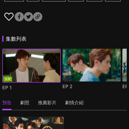
集數列表
免費
EP
2
E
EP
1
預告
劇照
推薦影片
劇情介紹