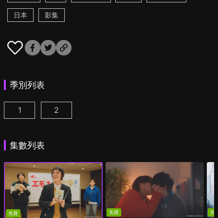
日本
影集
季別列表
1
2
我成為BL劇的主角了 第1集
我成為BL劇的主角了 第2季 第1集
(
)
(
)
集數列表
免費
免
免費