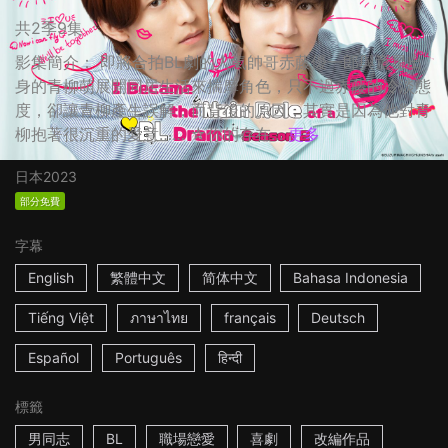
共2季9集
影集簡介： 即將合拍BL劇的人氣帥哥赤藤優一郎與童星出
身的青柳萌展開同居生活來揣摩角色，只不過赤藤的冷淡態
度，卻讓青柳產生誤解，而背後的原因，其實是因為他對青
柳抱著很沉重的愛意…… ☆你的存在...
更多
日本
2023
部分免費
字幕
English
繁體中文
简体中文
Bahasa Indonesia
Tiếng Việt
ภาษาไทย
français
Deutsch
Español
Português
हिन्दी
標籤
男同志
BL
職場戀愛
喜劇
改編作品