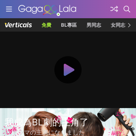
免費
BL專區
男同志
女同志
我成為BL劇的主角了
BLドラマの主演になりました