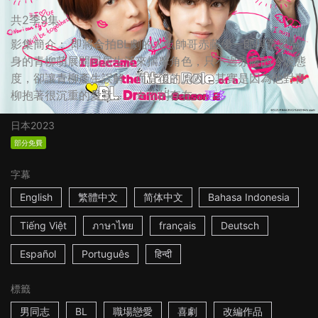
共2季9集
影集簡介： 即將合拍BL劇的人氣帥哥赤藤優一郎與童星出
身的青柳萌展開同居生活來揣摩角色，只不過赤藤的冷淡態
度，卻讓青柳產生誤解，而背後的原因，其實是因為他對青
柳抱著很沉重的愛意…… ☆你的存在...
更多
日本
2023
部分免費
字幕
English
繁體中文
简体中文
Bahasa Indonesia
Tiếng Việt
ภาษาไทย
français
Deutsch
Español
Português
हिन्दी
標籤
男同志
BL
職場戀愛
喜劇
改編作品