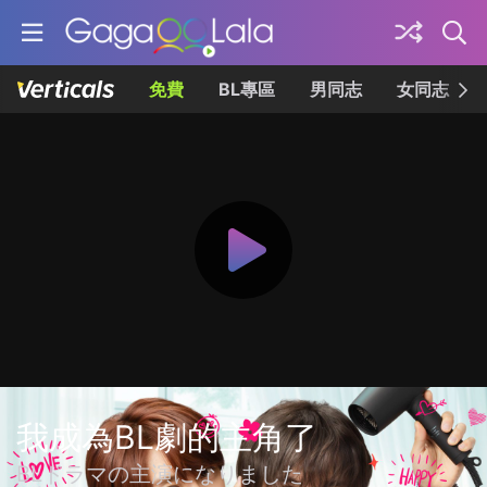
免費
BL專區
男同志
女同志
我成為BL劇的主角了
BLドラマの主演になりました