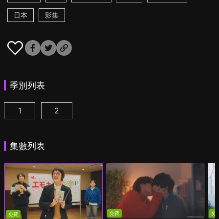
日本
影集
季別列表
1
2
我成為BL劇的主角了 第1集
我成為BL劇的主角了 第2季 第1集
(
)
(
)
集數列表
免費
免
免費