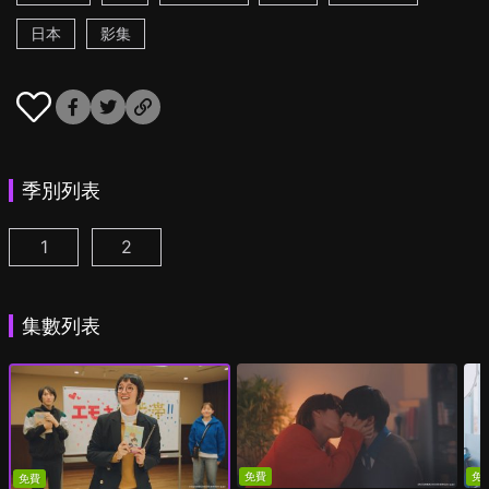
日本
影集
季別列表
1
2
我成為BL劇的主角了 第1集
我成為BL劇的主角了 第2季 第1集
(
)
(
)
集數列表
免費
免
免費