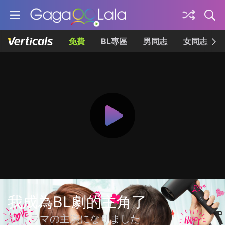
免費
BL專區
男同志
女同志
我成為BL劇的主角了
BLドラマの主演になりました