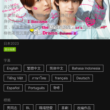
共2季9集
影集簡介： 即將合拍BL劇的人氣帥哥赤藤優一郎與童星出
身的青柳萌展開同居生活來揣摩角色，只不過赤藤的冷淡態
度，卻讓青柳產生誤解，而背後的原因，其實是因為他對青
柳抱著很沉重的愛意…… ☆你的存在...
更多
日本
2023
部分免費
字幕
English
繁體中文
简体中文
Bahasa Indonesia
Tiếng Việt
ภาษาไทย
français
Deutsch
Español
Português
हिन्दी
標籤
男同志
BL
職場戀愛
喜劇
改編作品