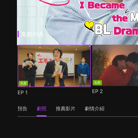
1
2
我成為BL劇的主角了 第1集
我成為BL劇的主角了 第2季 第1集
(
)
(
)
集數列表
免費
免費
EP
2
EP
1
預告
劇照
推薦影片
劇情介紹