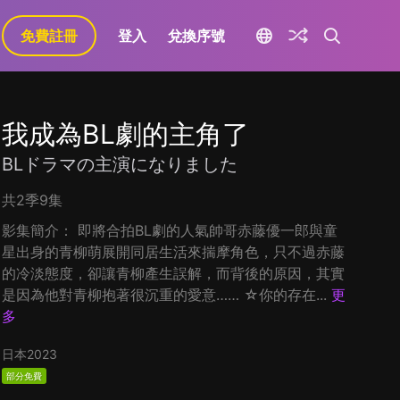
免費註冊
登入
兌換序號
我成為BL劇的主角了
BLドラマの主演になりました
共2季9集
影集簡介： 即將合拍BL劇的人氣帥哥赤藤優一郎與童
星出身的青柳萌展開同居生活來揣摩角色，只不過赤藤
的冷淡態度，卻讓青柳產生誤解，而背後的原因，其實
是因為他對青柳抱著很沉重的愛意…… ☆你的存在...
更
多
日本
2023
部分免費