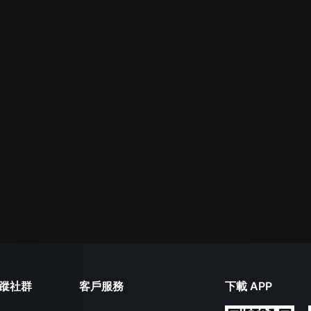
蹤社群
客戶服務
下載 APP