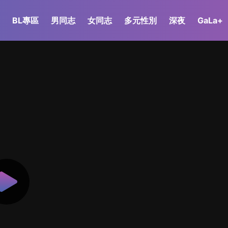
BL專區
男同志
女同志
多元性別
深夜
GaLa+