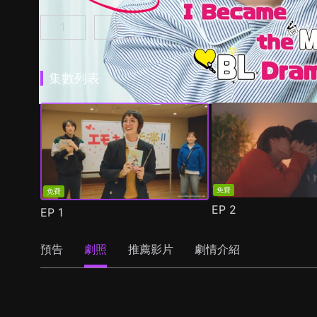
1
2
我成為BL劇的主角了 第1集
我成為BL劇的主角了 第2季 第1集
(
)
(
)
集數列表
免費
免費
EP
2
EP
1
預告
劇照
推薦影片
劇情介紹