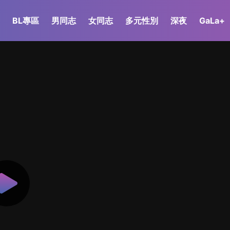
BL專區
男同志
女同志
多元性別
深夜
GaLa+