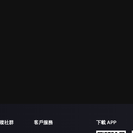
蹤社群
客戶服務
下載 APP