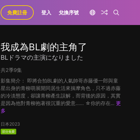
免費註冊
登入
兌換序號
我成為BL劇的主角了
BLドラマの主演になりました
共2季9集
影集簡介： 即將合拍BL劇的人氣帥哥赤藤優一郎與童
星出身的青柳萌展開同居生活來揣摩角色，只不過赤藤
的冷淡態度，卻讓青柳產生誤解，而背後的原因，其實
是因為他對青柳抱著很沉重的愛意…… ☆你的存在...
更
多
日本
2023
部分免費