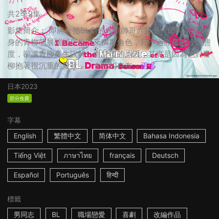
共2季9集
影集簡介： 即將合拍BL劇的人氣帥哥赤藤優一郎與童星出
身的青柳萌展開同居生活來揣摩角色，只不過赤藤的冷淡態
度，卻讓青柳產生誤解，而背後的原因，其實是因為他對青
柳抱著很沉重的愛意…… ☆你的存在...
更多
日本
2023
部分免費
字幕
English
繁體中文
简体中文
Bahasa Indonesia
Tiếng Việt
ภาษาไทย
français
Deutsch
Español
Português
हिन्दी
標籤
男同志
BL
職場戀愛
喜劇
改編作品