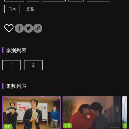
日本
影集
季別列表
1
2
我成為BL劇的主角了 第1集
我成為BL劇的主角了 第2季 第1集
(
)
(
)
集數列表
免費
免
免費