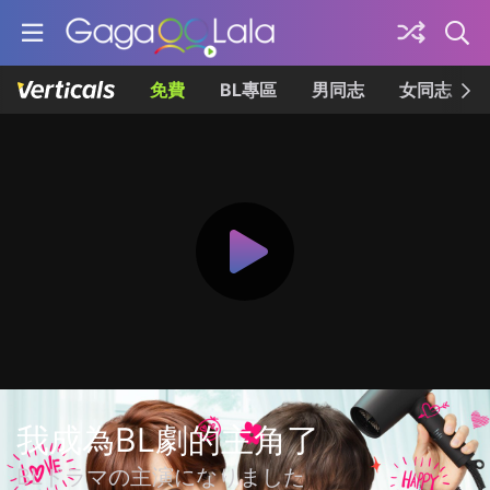
免費
BL專區
男同志
女同志
我成為BL劇的主角了
BLドラマの主演になりました