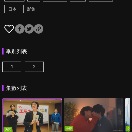
日本
影集
季別列表
1
2
我成為BL劇的主角了 第1集
我成為BL劇的主角了 第2季 第1集
(
)
(
)
集數列表
免費
免
免費