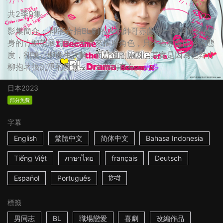
共2季9集
影集簡介： 即將合拍BL劇的人氣帥哥赤藤優一郎與童星出
身的青柳萌展開同居生活來揣摩角色，只不過赤藤的冷淡態
度，卻讓青柳產生誤解，而背後的原因，其實是因為他對青
柳抱著很沉重的愛意…… ☆你的存在...
更多
日本
2023
部分免費
字幕
English
繁體中文
简体中文
Bahasa Indonesia
Tiếng Việt
ภาษาไทย
français
Deutsch
Español
Português
हिन्दी
標籤
男同志
BL
職場戀愛
喜劇
改編作品