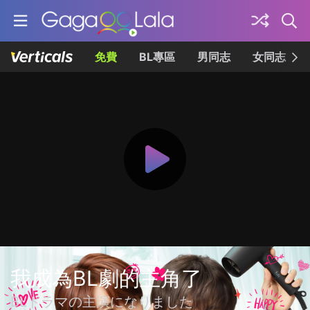
免費
BL專區
男同志
女同志
我成為BL劇的主角了
BLドラマの主演になりました