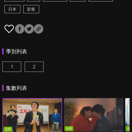
日本
影集
季別列表
1
2
我成為BL劇的主角了 第1集
我成為BL劇的主角了 第2季 第1集
(
)
(
)
集數列表
免費
免
免費