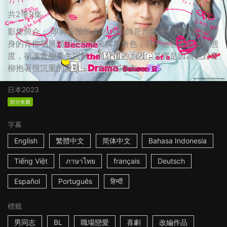
共2季9集
影集簡介： 即將合拍BL劇的人氣帥哥赤藤優一郎與童星出
身的青柳萌展開同居生活來揣摩角色，只不過赤藤的冷淡態
度，卻讓青柳產生誤解，而背後的原因，其實是因為他對青
柳抱著很沉重的愛意…… ☆你的存在...
更多
日本
2023
部分免費
字幕
English
繁體中文
简体中文
Bahasa Indonesia
Tiếng Việt
ภาษาไทย
français
Deutsch
Español
Português
हिन्दी
標籤
男同志
BL
職場戀愛
喜劇
改編作品