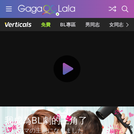
免費
BL專區
男同志
女同志
我成為BL劇的主角了
BLドラマの主演になりました