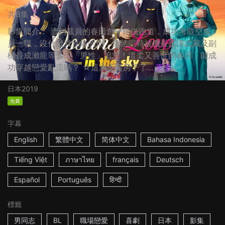
共8集
影集簡介： 遭到裁員的春田創一轉換跑道，成功考取空服
員一職，沒什麼異性緣的他，竟然同時被機長黑澤武藏及副
機長成瀨龍等多位「男性」追求！溫柔又善良的春田，能成
功穿越戀愛亂流嗎？ ☆這次不賣房子了...
更多
日本
2019
免費
字幕
English
繁體中文
简体中文
Bahasa Indonesia
Tiếng Việt
ภาษาไทย
français
Deutsch
Español
Português
हिन्दी
標籤
男同志
BL
職場戀愛
喜劇
日本
影集