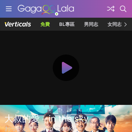
免費
BL專區
男同志
女同志
大叔的愛－in the sky－
おっさんずラブ-in the sky-