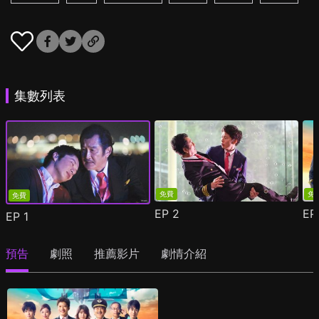
集數列表
免費
免
免費
EP
2
E
EP
1
預告
劇照
推薦影片
劇情介紹