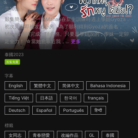
共10集
影集簡介： 大一的Manao在新生訓練時遇上學姐Gyoza，
初次見面即被攻陷心房，為了順利得到Gyoza的簽名，
Manao必須完成一項任務。只要是學姐說的，學妹一定卯
足全力！ ☆當她愈靠近我，...
更多
泰國
2023
首集免費
字幕
English
繁體中文
简体中文
Bahasa Indonesia
Tiếng Việt
日本語
한국어
français
Deutsch
Español
Português
हिन्दी
標籤
女同志
青春戀愛
改編作品
GL
泰國