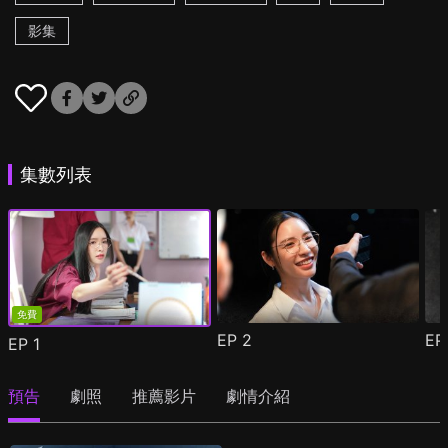
影集
集數列表
免費
EP
2
E
EP
1
預告
劇照
推薦影片
劇情介紹