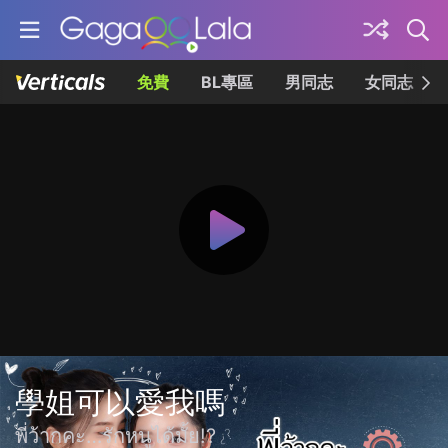
免費
BL專區
男同志
女同志
學姐可以愛我嗎
พี่ว้ากคะ…รักหนูได้มั้ย!?