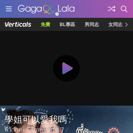
免費
BL專區
男同志
女同志
學姐可以愛我嗎
พี่ว้ากคะ…รักหนูได้มั้ย!?