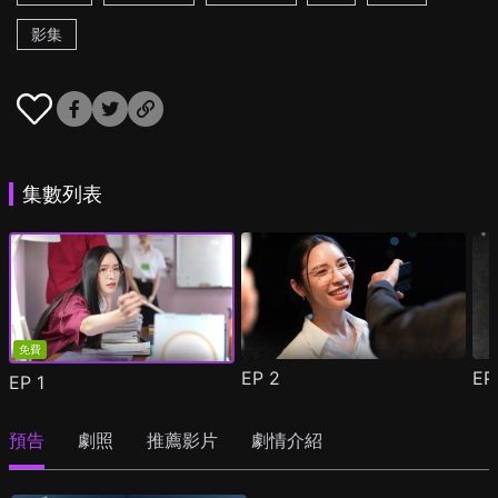
影集
集數列表
免費
EP
2
E
EP
1
預告
劇照
推薦影片
劇情介紹