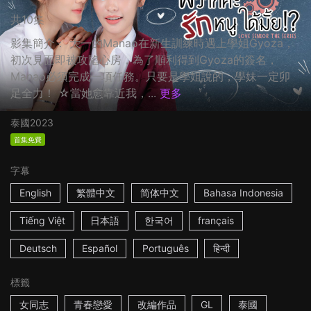
共10集
影集簡介： 大一的Manao在新生訓練時遇上學姐Gyoza，
初次見面即被攻陷心房，為了順利得到Gyoza的簽名，
Manao必須完成一項任務。只要是學姐說的，學妹一定卯
足全力！ ☆當她愈靠近我，...
更多
泰國
2023
首集免費
字幕
English
繁體中文
简体中文
Bahasa Indonesia
Tiếng Việt
日本語
한국어
français
Deutsch
Español
Português
हिन्दी
標籤
女同志
青春戀愛
改編作品
GL
泰國