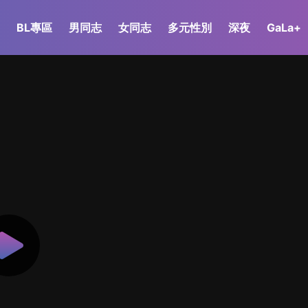
BL專區
男同志
女同志
多元性別
深夜
GaLa+