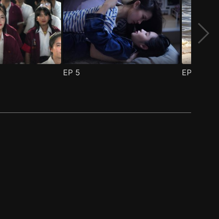
EP
5
EP
6