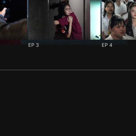
EP
3
EP
4