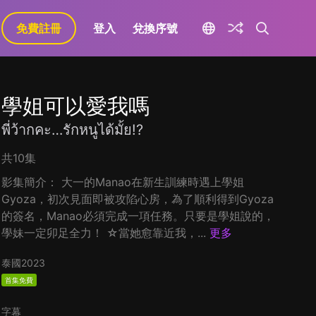
免費註冊
登入
兌換序號
學姐可以愛我嗎
พี่ว้ากคะ…รักหนูได้มั้ย!?
共10集
影集簡介： 大一的Manao在新生訓練時遇上學姐
Gyoza，初次見面即被攻陷心房，為了順利得到Gyoza
的簽名，Manao必須完成一項任務。只要是學姐說的，
學妹一定卯足全力！ ☆當她愈靠近我，...
更多
泰國
2023
首集免費
字幕