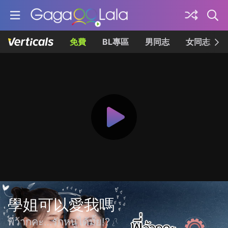
免費
BL專區
男同志
女同志
學姐可以愛我嗎
พี่ว้ากคะ…รักหนูได้มั้ย!?