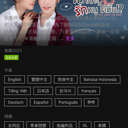
共10集
影集簡介： 大一的Manao在新生訓練時遇上學姐Gyoza，
初次見面即被攻陷心房，為了順利得到Gyoza的簽名，
Manao必須完成一項任務。只要是學姐說的，學妹一定卯
足全力！ ☆當她愈靠近我，...
更多
泰國
2023
首集免費
字幕
English
繁體中文
简体中文
Bahasa Indonesia
Tiếng Việt
日本語
한국어
français
Deutsch
Español
Português
हिन्दी
標籤
女同志
青春戀愛
改編作品
GL
泰國