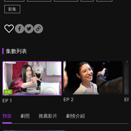
影集
集數列表
免費
EP
2
E
EP
1
預告
劇照
推薦影片
劇情介紹