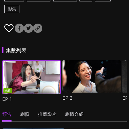
影集
集數列表
免費
EP
2
E
EP
1
預告
劇照
推薦影片
劇情介紹