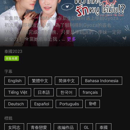
共10集
影集簡介： 大一的Manao在新生訓練時遇上學姐Gyoza，
初次見面即被攻陷心房，為了順利得到Gyoza的簽名，
Manao必須完成一項任務。只要是學姐說的，學妹一定卯
足全力！ ☆當她愈靠近我，...
更多
泰國
2023
首集免費
字幕
English
繁體中文
简体中文
Bahasa Indonesia
Tiếng Việt
日本語
한국어
français
Deutsch
Español
Português
हिन्दी
標籤
女同志
青春戀愛
改編作品
GL
泰國