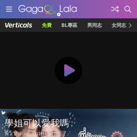
免費
BL專區
男同志
女同志
學姐可以愛我嗎
พี่ว้ากคะ…รักหนูได้มั้ย!?