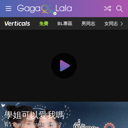
免費
BL專區
男同志
女同志
學姐可以愛我嗎
พี่ว้ากคะ…รักหนูได้มั้ย!?