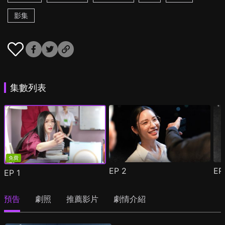
影集
集數列表
免費
EP
2
E
EP
1
預告
劇照
推薦影片
劇情介紹