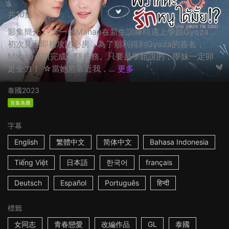
共10集
影集簡介： 大一的Manao在新生訓練時遇上學姐Gyoza，
初次見面即被攻陷心房，為了順利得到Gyoza的簽名，
Manao必須完成一項任務。只要是學姐說的，學妹一定卯
足全力！ ☆當她愈靠近我，...
更多
泰國
2023
首集免費
字幕
English
繁體中文
简体中文
Bahasa Indonesia
Tiếng Việt
日本語
한국어
français
Deutsch
Español
Português
हिन्दी
標籤
女同志
青春戀愛
改編作品
GL
泰國