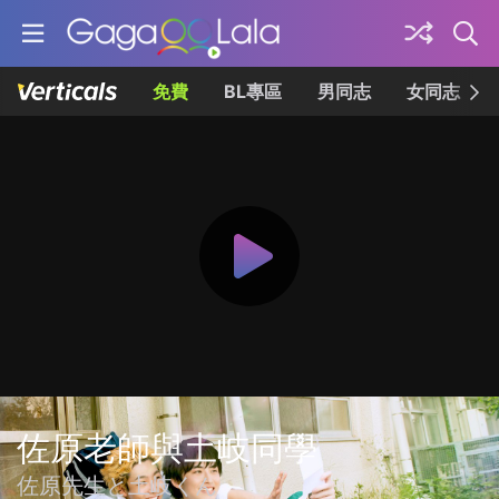
免費
BL專區
男同志
女同志
佐原老師與土岐同學
佐原先生と土岐くん