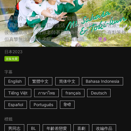
共8集
影集簡介： 問題學生土岐奏看似常惹是生非，私下卻有著
純真的天性。日復一日的生活，在他遇見體育老師佐原一狼
後便徹底改變，佐原老師甚至成為他上學的動力！有點笨拙
但真摯無比的師生之戀即將在校園展開…… ...
更多
日本
2023
首集免費
字幕
English
繁體中文
简体中文
Bahasa Indonesia
Tiếng Việt
ภาษาไทย
français
Deutsch
Español
Português
हिन्दी
標籤
男同志
BL
年齡差戀愛
喜劇
改編作品