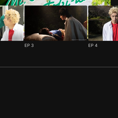
EP
3
EP
4