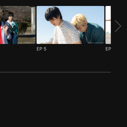
EP
5
EP
6