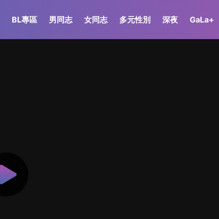
BL專區
男同志
女同志
多元性別
深夜
GaLa+