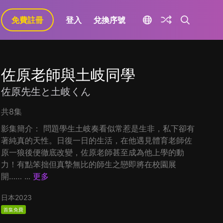
免費註冊
登入
兌換序號
佐原老師與土岐同學
佐原先生と土岐くん
共8集
影集簡介： 問題學生土岐奏看似常惹是生非，私下卻有
著純真的天性。日復一日的生活，在他遇見體育老師佐
原一狼後便徹底改變，佐原老師甚至成為他上學的動
力！有點笨拙但真摯無比的師生之戀即將在校園展
開…… ...
更多
日本
2023
首集免費