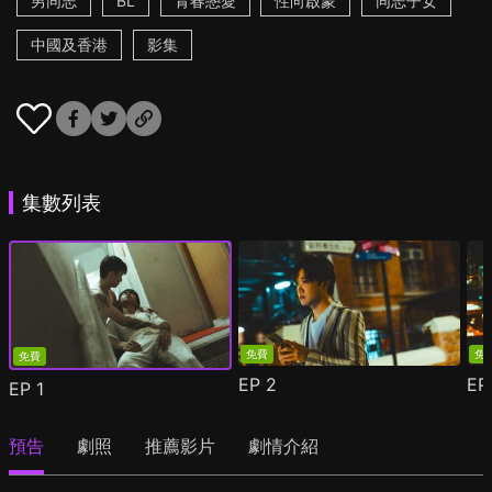
男同志
BL
青春戀愛
性向啟蒙
同志子女
中國及香港
影集
集數列表
免費
免
免費
EP
2
E
EP
1
預告
劇照
推薦影片
劇情介紹