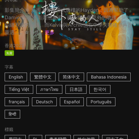
影集簡介： 新搬入香港舊式唐樓的Hayden，因為幫助了
Damien的婆婆而與他邂逅，兩人在一個意外的吻後，開始
糾纏不清的關係。而Kelvin與Archie也在中學失聯後，再次
重遇…… ☆遇見...
更多
香港
2023
免費
字幕
English
繁體中文
简体中文
Bahasa Indonesia
Tiếng Việt
ภาษาไทย
日本語
한국어
français
Deutsch
Español
Português
हिन्दी
標籤