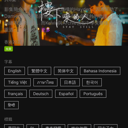
影集簡介： 新搬入香港舊式唐樓的Hayden，因為幫助了
Damien的婆婆而與他邂逅，兩人在一個意外的吻後，開始
糾纏不清的關係。而Kelvin與Archie也在中學失聯後，再次
重遇…… ☆遇見...
更多
香港
2023
免費
字幕
English
繁體中文
简体中文
Bahasa Indonesia
Tiếng Việt
ภาษาไทย
日本語
한국어
français
Deutsch
Español
Português
हिन्दी
標籤