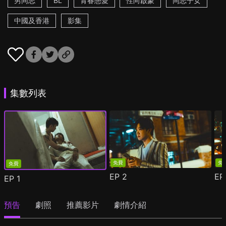
男同志
BL
青春戀愛
性向啟蒙
同志子女
中國及香港
影集
集數列表
免費
免
免費
EP
2
E
EP
1
預告
劇照
推薦影片
劇情介紹