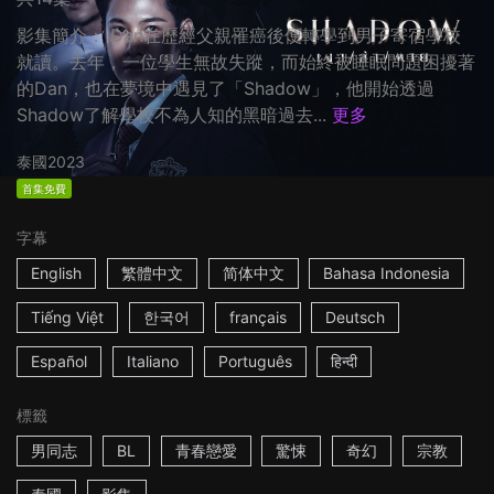
影集簡介： Dan在歷經父親罹癌後便轉學到男子寄宿學校
就讀。去年，一位學生無故失蹤，而始終被睡眠問題困擾著
的Dan，也在夢境中遇見了「Shadow」，他開始透過
Shadow了解學校不為人知的黑暗過去...
更多
泰國
2023
首集免費
字幕
English
繁體中文
简体中文
Bahasa Indonesia
Tiếng Việt
한국어
français
Deutsch
Español
Italiano
Português
हिन्दी
標籤
男同志
BL
青春戀愛
驚悚
奇幻
宗教