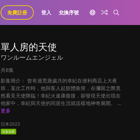
免費註冊
登入
兌換序號
單人房的天使
ワンルームエンジェル
共6集
影集簡介： 曾有過荒唐歲月的幸紀在便利商店上大夜
班，某次工作時，他與客人起肢體衝突，在彌留之際竟
然看見天使降臨！幸紀火速康復後，卻發現天使出現在
他家中，幸紀與天使的同居生活就這樣地神奇展開。 ...
更多
日本
2023
首集免費