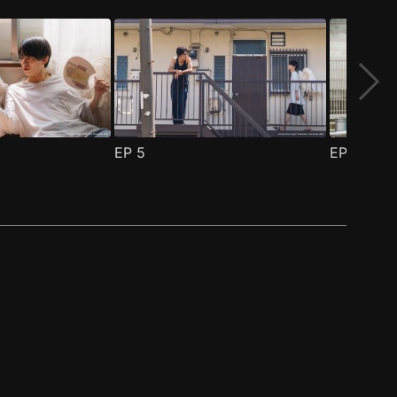
EP
5
EP
6