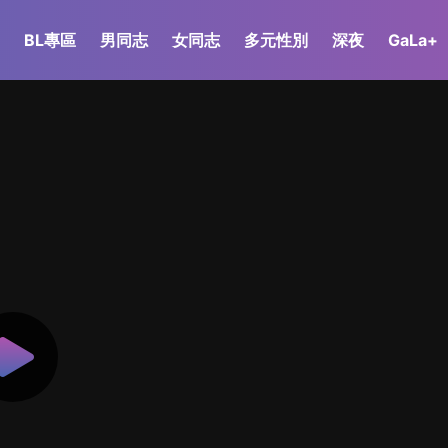
BL專區
男同志
女同志
多元性別
深夜
GaLa+