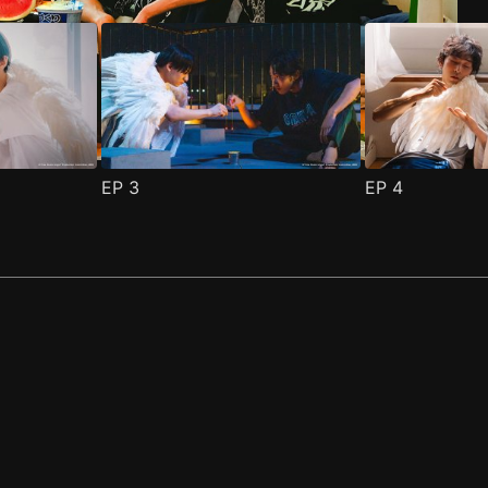
EP
3
EP
4