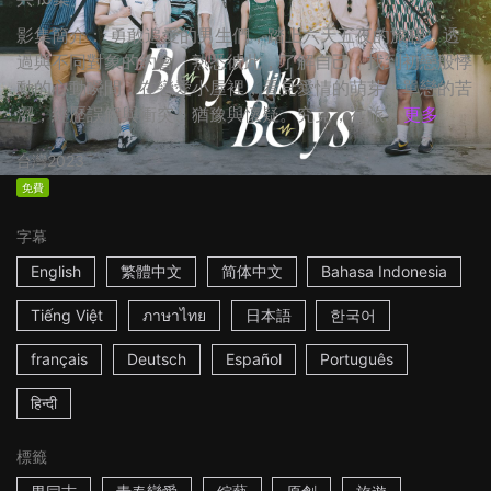
影集簡介： 勇敢追愛的男生們，踏上六天五夜的旅程，透
過與不同對象的約會，熟悉彼此，了解自己，找到初戀般悸
動的心動瞬間，在戀愛小屋裡，看見愛情的萌芽、單戀的苦
澀，經歷誤解與衝突、猶豫與懷疑。究竟，在旅...
更多
台灣
2023
免費
字幕
English
繁體中文
简体中文
Bahasa Indonesia
Tiếng Việt
ภาษาไทย
日本語
한국어
français
Deutsch
Español
Português
हिन्दी
標籤