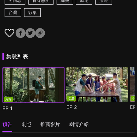
男同志
青春戀愛
綜藝
原創
旅遊
台灣
影集
集數列表
免費
免
免費
EP
2
E
EP
1
預告
劇照
推薦影片
劇情介紹