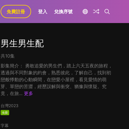
免費註冊
登入
兌換序號
男生男生配
共10集
影集簡介： 勇敢追愛的男生們，踏上六天五夜的旅程，
透過與不同對象的約會，熟悉彼此，了解自己，找到初
戀般悸動的心動瞬間，在戀愛小屋裡，看見愛情的萌
芽、單戀的苦澀，經歷誤解與衝突、猶豫與懷疑。究
竟，在旅...
更多
台灣
2023
免費
字幕