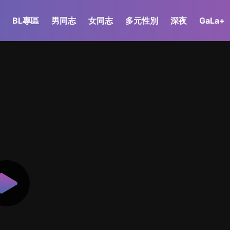
BL專區
男同志
女同志
多元性別
深夜
GaLa+