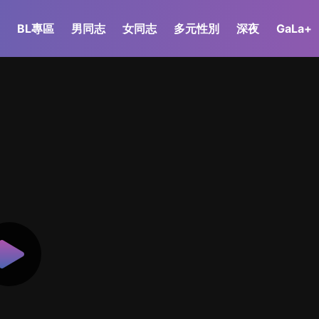
BL專區
男同志
女同志
多元性別
深夜
GaLa+