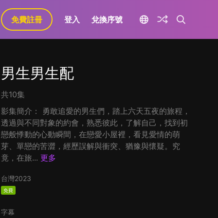
免費註冊
登入
兌換序號
男生男生配
共10集
影集簡介： 勇敢追愛的男生們，踏上六天五夜的旅程，
透過與不同對象的約會，熟悉彼此，了解自己，找到初
戀般悸動的心動瞬間，在戀愛小屋裡，看見愛情的萌
芽、單戀的苦澀，經歷誤解與衝突、猶豫與懷疑。究
竟，在旅...
更多
台灣
2023
免費
字幕