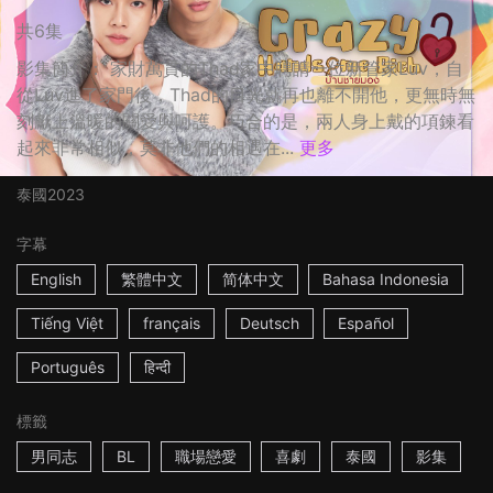
共6集
影集簡介： 家財萬貫的Thad家中聘請一位新管家Luv，自
從Luv進了家門後，Thad的目光就再也離不開他，更無時無
刻獻上溫暖的關愛與呵護。巧合的是，兩人身上戴的項鍊看
起來非常相似，莫非他們的相遇在...
更多
泰國
2023
字幕
English
繁體中文
简体中文
Bahasa Indonesia
Tiếng Việt
français
Deutsch
Español
Português
हिन्दी
標籤
男同志
BL
職場戀愛
喜劇
泰國
影集