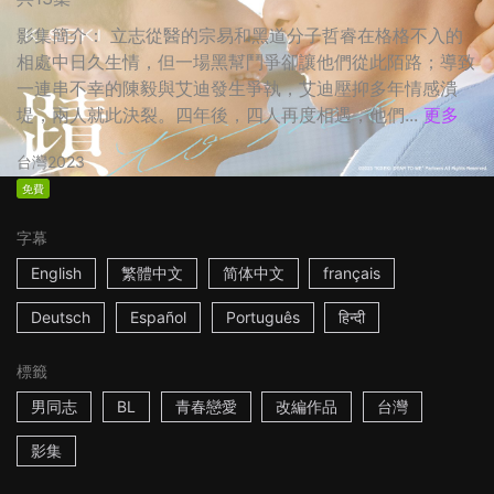
影集簡介： 立志從醫的宗易和黑道分子哲睿在格格不入的
相處中日久生情，但一場黑幫鬥爭卻讓他們從此陌路；導致
一連串不幸的陳毅與艾迪發生爭執，艾迪壓抑多年情感潰
堤，兩人就此決裂。四年後，四人再度相遇，他們...
更多
台灣
2023
免費
字幕
English
繁體中文
简体中文
français
Deutsch
Español
Português
हिन्दी
標籤
男同志
BL
青春戀愛
改編作品
台灣
影集