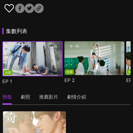
集數列表
免費
免
免費
EP
2
E
EP
1
預告
劇照
推薦影片
劇情介紹