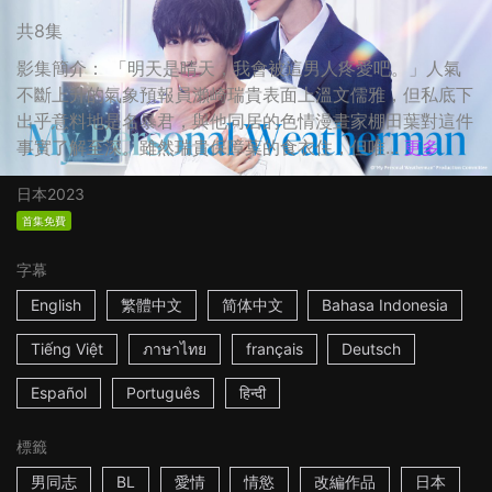
共8集
影集簡介： 「明天是晴天，我會被這男人疼愛吧。」人氣
不斷上升的氣象預報員瀨崎瑞貴表面上溫文儒雅，但私底下
出乎意料地是名暴君，與他同居的色情漫畫家棚田葉對這件
事實了解至深。雖然瑞貴保障葉的食衣住，但唯...
更多
日本
2023
首集免費
字幕
English
繁體中文
简体中文
Bahasa Indonesia
Tiếng Việt
ภาษาไทย
français
Deutsch
Español
Português
हिन्दी
標籤
男同志
BL
愛情
情慾
改編作品
日本