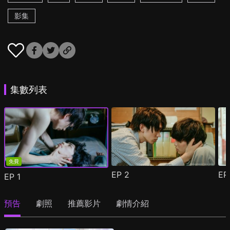
影集
集數列表
免費
EP
2
E
EP
1
預告
劇照
推薦影片
劇情介紹