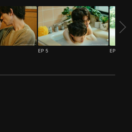
EP
5
EP
6