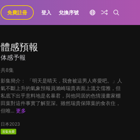
免費註冊
登入
兌換序號
體感預報
体感予報
共8集
影集簡介： 「明天是晴天，我會被這男人疼愛吧。」人
氣不斷上升的氣象預報員瀨崎瑞貴表面上溫文儒雅，但
私底下出乎意料地是名暴君，與他同居的色情漫畫家棚
田葉對這件事實了解至深。雖然瑞貴保障葉的食衣住，
但唯...
更多
日本
2023
首集免費