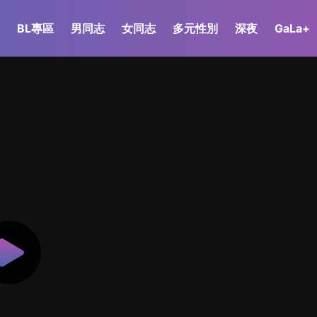
BL專區
男同志
女同志
多元性別
深夜
GaLa+