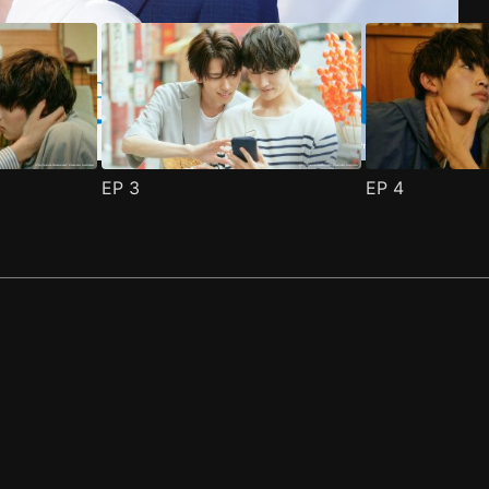
EP
3
EP
4