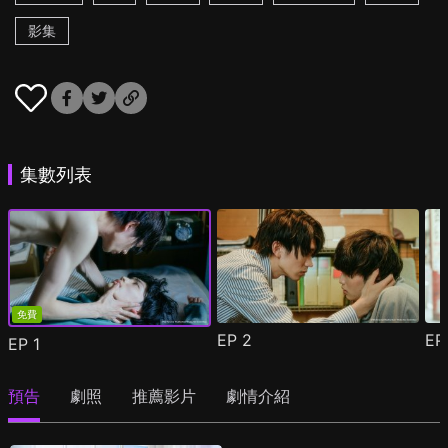
影集
集數列表
免費
EP
2
E
EP
1
預告
劇照
推薦影片
劇情介紹