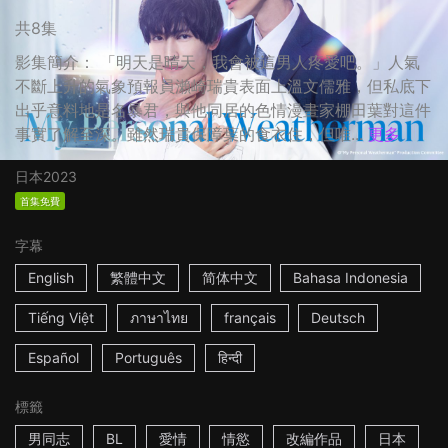
共8集
影集簡介： 「明天是晴天，我會被這男人疼愛吧。」人氣
不斷上升的氣象預報員瀨崎瑞貴表面上溫文儒雅，但私底下
出乎意料地是名暴君，與他同居的色情漫畫家棚田葉對這件
事實了解至深。雖然瑞貴保障葉的食衣住，但唯...
更多
日本
2023
首集免費
字幕
English
繁體中文
简体中文
Bahasa Indonesia
Tiếng Việt
ภาษาไทย
français
Deutsch
Español
Português
हिन्दी
標籤
男同志
BL
愛情
情慾
改編作品
日本