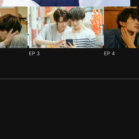
EP
3
EP
4