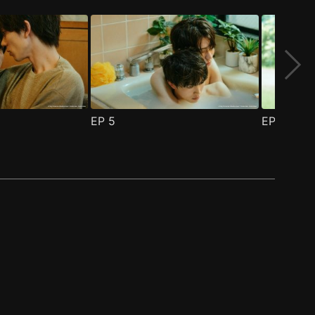
EP
5
EP
6