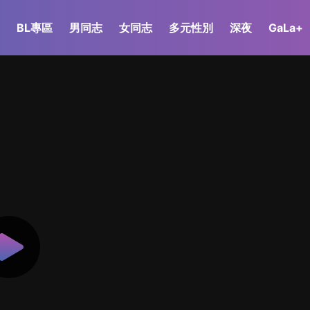
BL專區
男同志
女同志
多元性別
深夜
GaLa+