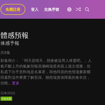
免費註冊
登入
兌換序號
體感預報
体感予報
共8集
影集簡介： 「明天是晴天，我會被這男人疼愛吧。」人
氣不斷上升的氣象預報員瀨崎瑞貴表面上溫文儒雅，但
私底下出乎意料地是名暴君，與他同居的色情漫畫家棚
田葉對這件事實了解至深。雖然瑞貴保障葉的食衣住，
但唯...
更多
日本
2023
首集免費