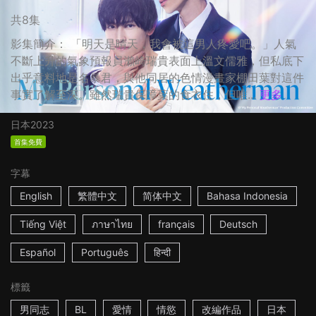
共8集
影集簡介： 「明天是晴天，我會被這男人疼愛吧。」人氣
不斷上升的氣象預報員瀨崎瑞貴表面上溫文儒雅，但私底下
出乎意料地是名暴君，與他同居的色情漫畫家棚田葉對這件
事實了解至深。雖然瑞貴保障葉的食衣住，但唯...
更多
日本
2023
首集免費
字幕
English
繁體中文
简体中文
Bahasa Indonesia
Tiếng Việt
ภาษาไทย
français
Deutsch
Español
Português
हिन्दी
標籤
男同志
BL
愛情
情慾
改編作品
日本