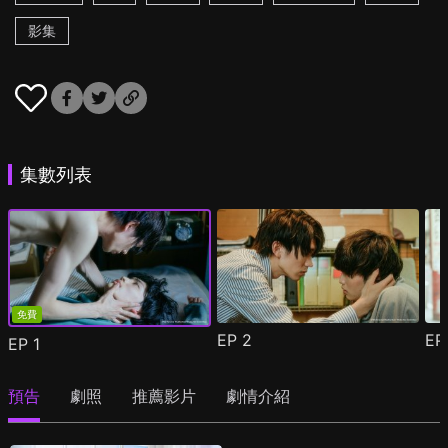
影集
集數列表
免費
EP
2
E
EP
1
預告
劇照
推薦影片
劇情介紹