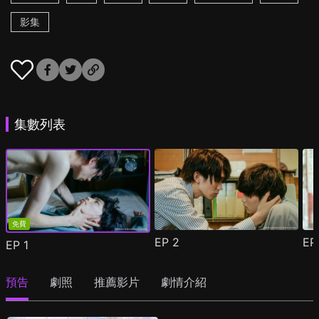
影集
集數列表
免費
EP
2
E
EP
1
預告
劇照
推薦影片
劇情介紹