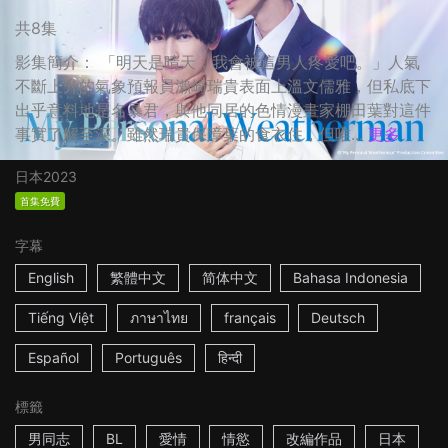
共8集
影集簡介： 「明天是晴天，我會被這男人疼愛吧。」人氣
不斷上升的氣象預報員瀨崎瑞貴表面上溫文儒雅，但私底下
出乎意料地是名暴君，與他同居的色情漫畫家棚田葉對這件
事實了解至深。雖然瑞貴保障葉的食衣住，但唯...
更多
日本
2023
首集免費
字幕
English
繁體中文
简体中文
Bahasa Indonesia
Tiếng Việt
ภาษาไทย
français
Deutsch
Español
Português
हिन्दी
標籤
男同志
BL
愛情
情慾
改編作品
日本