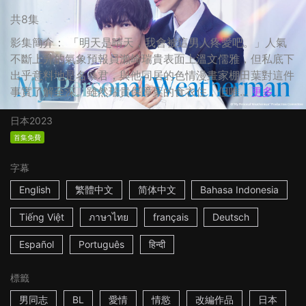
共8集
影集簡介： 「明天是晴天，我會被這男人疼愛吧。」人氣
不斷上升的氣象預報員瀨崎瑞貴表面上溫文儒雅，但私底下
出乎意料地是名暴君，與他同居的色情漫畫家棚田葉對這件
事實了解至深。雖然瑞貴保障葉的食衣住，但唯...
更多
日本
2023
首集免費
字幕
English
繁體中文
简体中文
Bahasa Indonesia
Tiếng Việt
ภาษาไทย
français
Deutsch
Español
Português
हिन्दी
標籤
男同志
BL
愛情
情慾
改編作品
日本