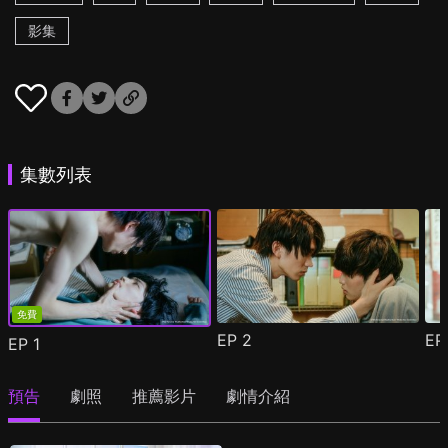
影集
集數列表
免費
EP
2
E
EP
1
預告
劇照
推薦影片
劇情介紹