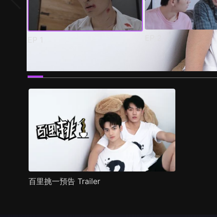
EP
2
EP
1
預告
劇照
推薦影片
劇情介紹
百里挑一預告 Trailer