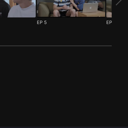
EP
5
EP
6