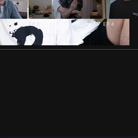
EP
3
EP
4