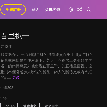
免費註冊
登入
兌換序號
百里挑一
共12集
影集簡介： 一心只想走紅的男團成員百里千川與年輕的
企業家南博萬同住屋簷下。某天，赤裸著上身並只圍著
浴巾的南博萬意外地出現在百里千川的直播畫面裡，沒
想到不僅引起廣大粉絲的關注，兩人的關係更成為火紅
的話...
更多
中國
2021
字幕
English
繁體中文
简体中文