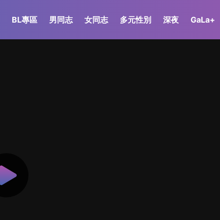
BL專區
男同志
女同志
多元性別
深夜
GaLa+