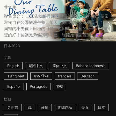
共10集
影集簡介： 上班族穗積豐因不習慣與別人一起吃飯，便常
常獨自在公園解決午餐。某天，他自製的大飯糰吸引了在公
園裡的小男孩上田種的目光，也因此結識種的哥哥上田穰，
豐的好手藝讓兄弟倆讚嘆不已，穰開始邀請豐到...
更多
日本
2023
字幕
English
繁體中文
简体中文
Bahasa Indonesia
Tiếng Việt
ภาษาไทย
français
Deutsch
Español
Português
हिन्दी
標籤
男同志
BL
愛情
改編作品
美食
日本