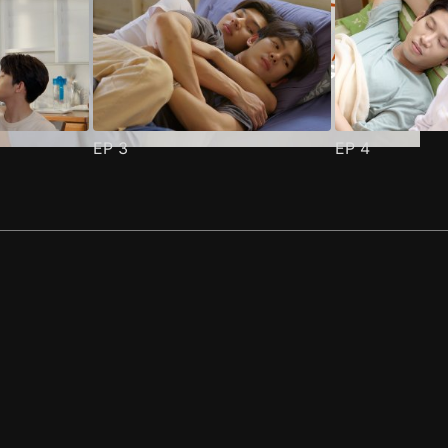
EP
3
EP
4