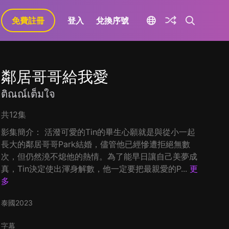
免費註冊
登入
兌換序號
鄰居哥哥給我愛
ติณณ์เต็มใจ
共12集
影集簡介： 活潑可愛的Tin的畢生心願就是與從小一起
長大的鄰居哥哥Park結婚，儘管他已經慘遭拒絕無數
次，但仍然澆不熄他的熱情。為了能早日讓自己美夢成
真，Tin決定使出渾身解數，他一定要把最親愛的P...
更
多
泰國
2023
字幕