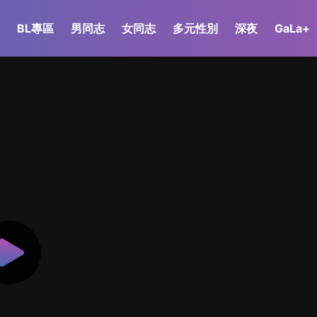
BL專區
男同志
女同志
多元性別
深夜
GaLa+