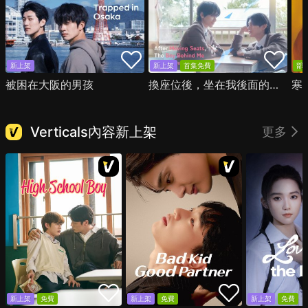
新上架
新上架
首集免費
部
被困在大阪的男孩
換座位後，坐在我後面的男生好像喜歡我
寒
Verticals內容新上架
更多
新上架
免費
新上架
免費
新上架
免費