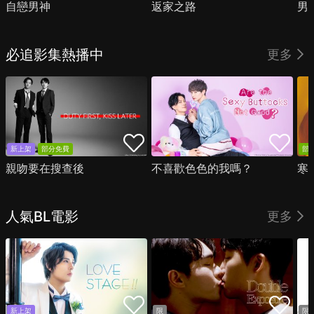
自戀男神
返家之路
男
必追影集熱播中
更多
新上架
部分免費
部
親吻要在搜查後
不喜歡色色的我嗎？
寒
人氣BL電影
更多
新上架
限
限