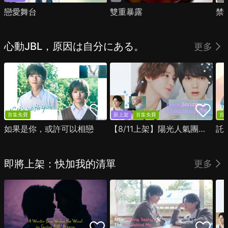
戀愛舞台
雙重暴露
禁
心動JBL，原因は自分にある。
更多
首集免費
新上架
首集免費
首
如果是你，或許可以相戀
【8/11上架】陽光人氣團中的芹澤，在我面前卻有點不對勁
託
即將上架：快加我的清單
更多