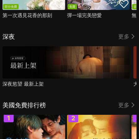
部分免費
免費
首
第一次遇見花香的那刻
彈一場完美戀愛
無
深夜
更多
深夜慾望 最新上架
大
美國免費排行榜
更多