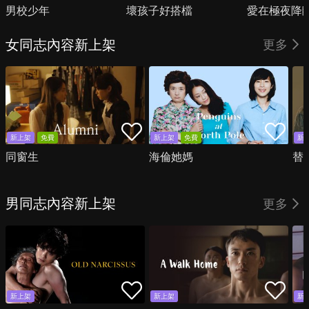
男校少年
壞孩子好搭檔
愛在極夜降
女同志內容新上架
更多
新上架
免費
新上架
免費
新
同窗生
海倫她媽
替
男同志內容新上架
更多
新上架
新上架
新