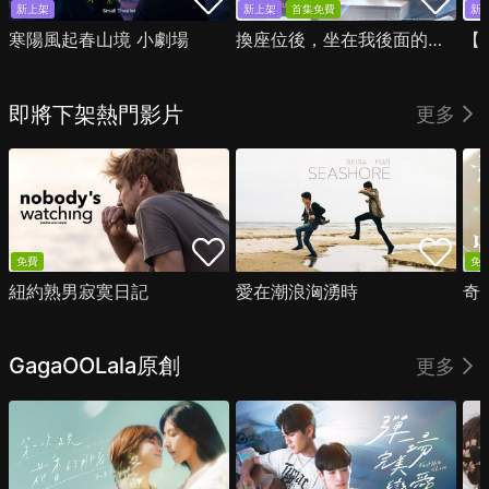
新上架
新上架
首集免費
新
寒陽風起春山境 小劇場
換座位後，坐在我後面的男生好像喜歡我
即將下架熱門影片
更多
免費
免
紐約熟男寂寞日記
愛在潮浪洶湧時
奇
GagaOOLala原創
更多