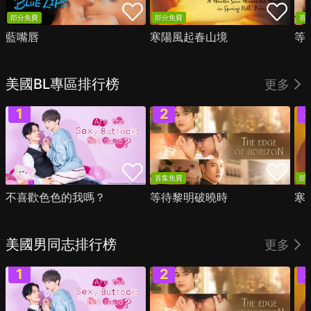
部分免費
部分免費
首
藍嘴唇
寒陽風起春山境
等
美國BL專區排行榜
更多
首集免費
部
不喜歡色色的我嗎？
等待黎明破曉時
寒
美國男同志排行榜
更多