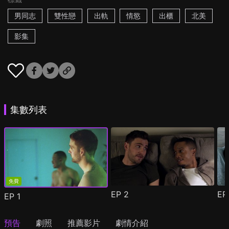
男同志
雙性戀
出軌
情慾
出櫃
北美
影集
集數列表
免費
EP
2
E
EP
1
預告
劇照
推薦影片
劇情介紹