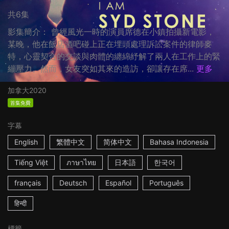
共6集
影集簡介： 曾經風光一時的演員席德在小鎮拍攝新電影，
某晚，他在飯店酒吧碰上正在埋頭處理訴訟案件的律師麥
特，心靈契合的交談與肉體的纏綿紓解了兩人在工作上的緊
繃壓力。然而，女友突如其來的造訪，卻讓存在席...
更多
加拿大
2020
首集免費
字幕
English
繁體中文
简体中文
Bahasa Indonesia
Tiếng Việt
ภาษาไทย
日本語
한국어
français
Deutsch
Español
Português
हिन्दी
標籤