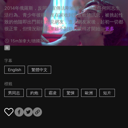
2014年俄羅斯，反同志宣傳法剛被頒布，禁止任何同志生
活行為。青少年彼得深夜在家收到交友軟體訊息，被挑起性
致的他隨即出門前往會見網友，進入網友家後，起初一切都
很正常，但情況顯得越來越不對勁，彼得才開始...
更多
15m
加拿大/德國
2016
限
字幕
English
繁體中文
標籤
男同志
約炮
霸凌
驚悚
歐洲
短片