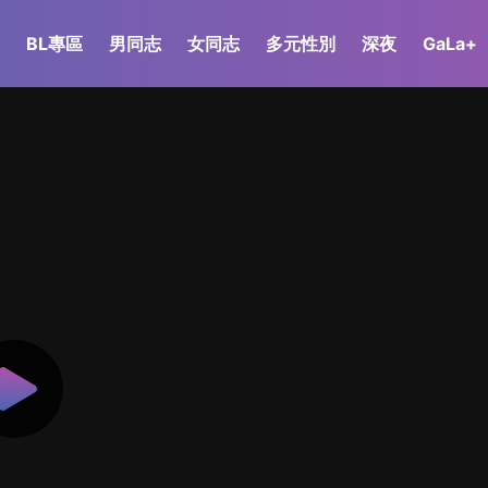
BL專區
男同志
女同志
多元性別
深夜
GaLa+