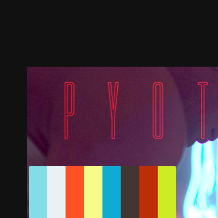
預告
劇照
推薦影片
劇情介紹