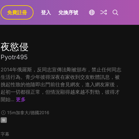
免費註冊
登入
兌換序號
夜慾侵
Pyotr495
2014年俄羅斯，反同志宣傳法剛被頒布，禁止任何同志
生活行為。青少年彼得深夜在家收到交友軟體訊息，被
挑起性致的他隨即出門前往會見網友，進入網友家後，
起初一切都很正常，但情況顯得越來越不對勁，彼得才
開始...
更多
15m
加拿大/德國
2016
限
字幕