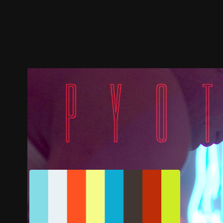
預告
劇照
推薦影片
劇情介紹