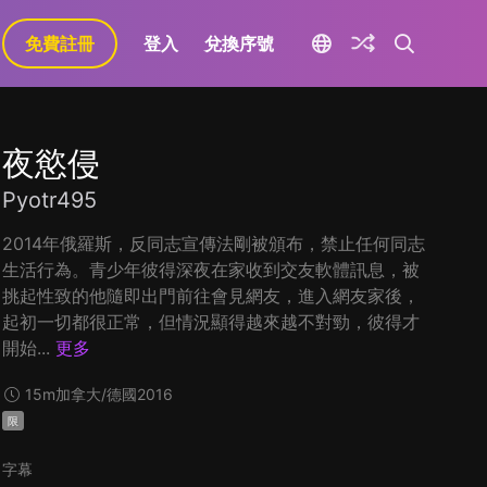
免費註冊
登入
兌換序號
夜慾侵
Pyotr495
2014年俄羅斯，反同志宣傳法剛被頒布，禁止任何同志
生活行為。青少年彼得深夜在家收到交友軟體訊息，被
挑起性致的他隨即出門前往會見網友，進入網友家後，
起初一切都很正常，但情況顯得越來越不對勁，彼得才
開始...
更多
15m
加拿大/德國
2016
限
字幕