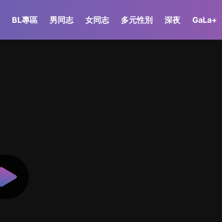
BL專區
男同志
女同志
多元性別
深夜
GaLa+