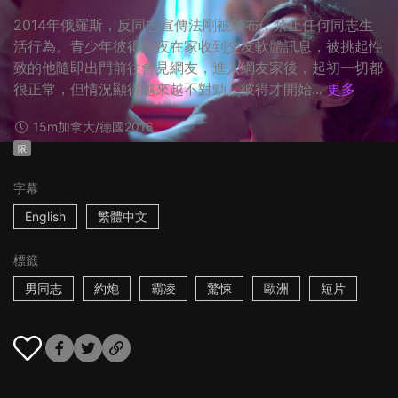
2014年俄羅斯，反同志宣傳法剛被頒布，禁止任何同志生
活行為。青少年彼得深夜在家收到交友軟體訊息，被挑起性
致的他隨即出門前往會見網友，進入網友家後，起初一切都
很正常，但情況顯得越來越不對勁，彼得才開始...
更多
15m
加拿大/德國
2016
限
字幕
English
繁體中文
標籤
男同志
約炮
霸凌
驚悚
歐洲
短片