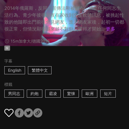
2014年俄羅斯，反同志宣傳法剛被頒布，禁止任何同志生
活行為。青少年彼得深夜在家收到交友軟體訊息，被挑起性
致的他隨即出門前往會見網友，進入網友家後，起初一切都
很正常，但情況顯得越來越不對勁，彼得才開始...
更多
15m
加拿大/德國
2016
限
字幕
English
繁體中文
標籤
男同志
約炮
霸凌
驚悚
歐洲
短片