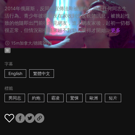
2014年俄羅斯，反同志宣傳法剛被頒布，禁止任何同志生
活行為。青少年彼得深夜在家收到交友軟體訊息，被挑起性
致的他隨即出門前往會見網友，進入網友家後，起初一切都
很正常，但情況顯得越來越不對勁，彼得才開始...
更多
15m
加拿大/德國
2016
限
字幕
English
繁體中文
標籤
男同志
約炮
霸凌
驚悚
歐洲
短片