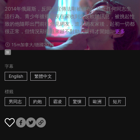
2014年俄羅斯，反同志宣傳法剛被頒布，禁止任何同志生
活行為。青少年彼得深夜在家收到交友軟體訊息，被挑起性
致的他隨即出門前往會見網友，進入網友家後，起初一切都
很正常，但情況顯得越來越不對勁，彼得才開始...
更多
15m
加拿大/德國
2016
限
字幕
English
繁體中文
標籤
男同志
約炮
霸凌
驚悚
歐洲
短片