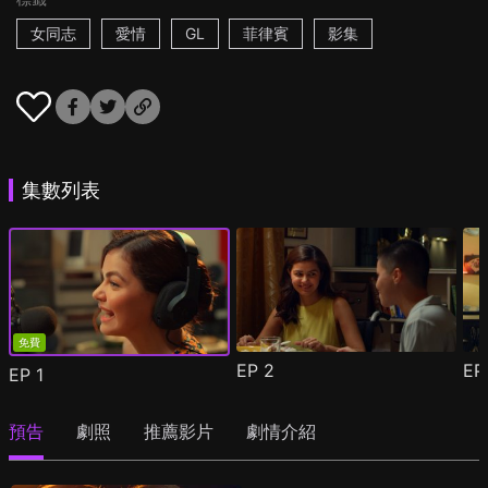
女同志
愛情
GL
菲律賓
影集
集數列表
免費
EP
2
E
EP
1
預告
劇照
推薦影片
劇情介紹