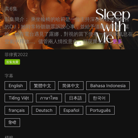
共6集
影集簡介： 乘坐輪椅的哈莉是一位主持深夜時段廣播節目
的DJ，她時常聆聽聽眾訴說心事，並給予溫暖的回應。某
晚，她在電台遇見了露娜，對視的當下便有一股曖昧氣息在
空氣中釋放…。儘管兩人情投意合，但現實生活...
更多
菲律賓
2022
首集免費
字幕
English
繁體中文
简体中文
Bahasa Indonesia
Tiếng Việt
ภาษาไทย
日本語
한국어
français
Deutsch
Español
Português
हिन्दी
標籤