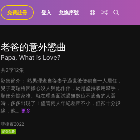
免費註冊
登入
兌換序號
老爸的意外戀曲
Papa, What is Love?
共2季12集
影集簡介： 熟男理查自從妻子過世後便獨自一人居住，
兒子葛瑞格因擔心沒人與他作伴，於是堅持雇用幫手，
順便分擔家務。就在理查面試過無數位不適合的人選
時，多多出現了！儘管兩人年紀差距不小，但卻十分投
緣，他...
更多
菲律賓
2022
部分免費