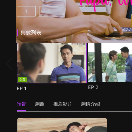
1
2
老爸的意外戀曲 第1集
老爸的意外戀曲 第2季 第1集
(
)
(
)
集數列表
免費
EP
2
EP
1
預告
劇照
推薦影片
劇情介紹