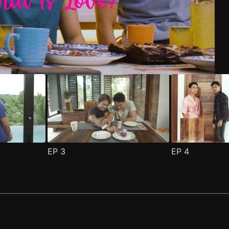
EP
3
EP
4