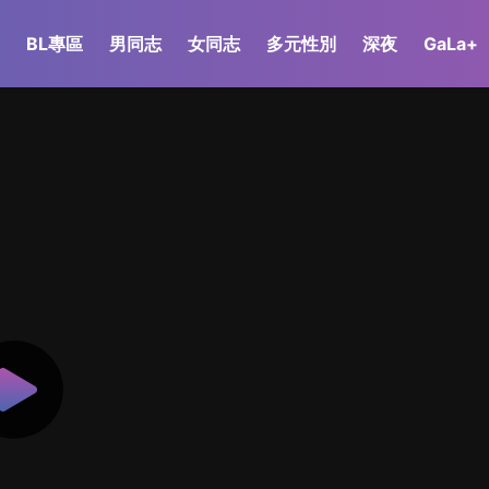
BL專區
男同志
女同志
多元性別
深夜
GaLa+