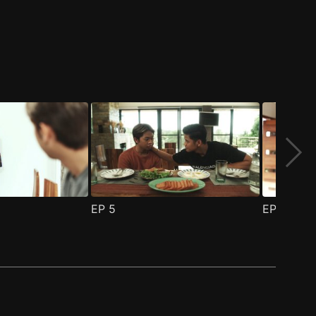
EP
5
EP
6